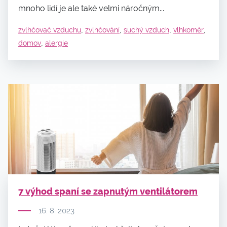
mnoho lidí je ale také velmi náročným...
,
,
,
,
zvlhčovač vzduchu
zvlhčování
suchý vzduch
vlhkoměr
,
domov
alergie
7 výhod spaní se zapnutým ventilátorem
16. 8. 2023