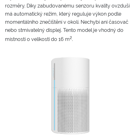
rozměry. Díky zabudovanému senzoru kvality ovzduší
má automatický režim, který reguluje výkon podle
momentálního znečištění v okolí. Nechybí ani časovač
nebo stmívatelný displej. Tento model je vhodný do
2
místností o velikosti do 16 m
.