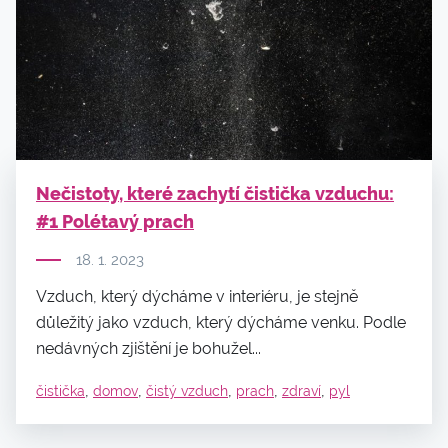
Nečistoty, které zachytí čistička vzduchu:
#1 Polétavý prach
18. 1. 2023
Vzduch, který dýcháme v interiéru, je stejně
důležitý jako vzduch, který dýcháme venku. Podle
nedávných zjištění je bohužel...
,
,
,
,
,
čistička
domov
čistý vzduch
prach
zdraví
pyl