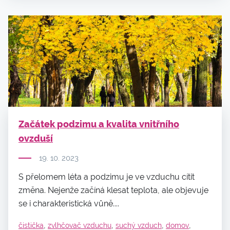
Začátek podzimu a kvalita vnitřního
ovzduší
19. 10. 2023
S přelomem léta a podzimu je ve vzduchu cítit
změna. Nejenže začíná klesat teplota, ale objevuje
se i charakteristická vůně....
,
,
,
,
čistička
zvlhčovač vzduchu
suchý vzduch
domov