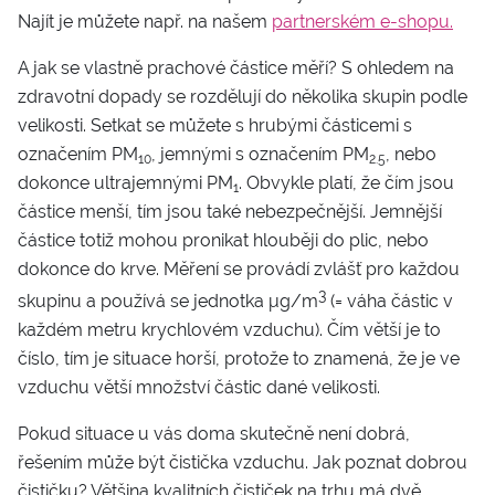
Najít je můžete např. na našem
partnerském e-shopu.
A jak se vlastně prachové částice měří? S ohledem na
zdravotní dopady se rozdělují do několika skupin podle
velikosti. Setkat se můžete s hrubými částicemi s
označením PM
, jemnými s označením PM
, nebo
10
2.5
dokonce ultrajemnými PM
. Obvykle platí, že čím jsou
1
částice menší, tím jsou také nebezpečnější. Jemnější
částice totiž mohou pronikat hlouběji do plic, nebo
dokonce do krve. Měření se provádí zvlášť pro každou
3
skupinu a používá se jednotka μg/m
(= váha částic v
každém metru krychlovém vzduchu). Čím větší je to
číslo, tím je situace horší, protože to znamená, že je ve
vzduchu větší množství částic dané velikosti.
Pokud situace u vás doma skutečně není dobrá,
řešením může být čistička vzduchu. Jak poznat dobrou
čističku? Většina kvalitních čističek na trhu má dvě