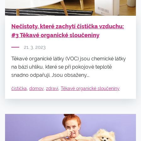
Nečistoty, které zachytí čistička vzduchu:
#3 Těkavé organické sloučeniny
21. 3. 2023
Těkavé organické látky (VOC) jsou chemické látky
na bázi uhlíku, které se při pokojové teplotě
snadno odpařují. Jsou obsaženy...
,
,
,
čistička
domov
zdraví
Těkavé organické sloučeniny