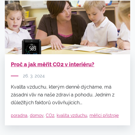
Proč a jak měřit CO2 v interiéru?
26. 3. 2024
Kvalita vzduchu, kterým denně dýcháme, má
zásadní vliv na naše zdraví a pohodu. Jedním z
důležitých faktorů ovlivňujících...
,
,
,
,
poradna
domov
CO2
kvalita vzduchu
měřicí přístroje