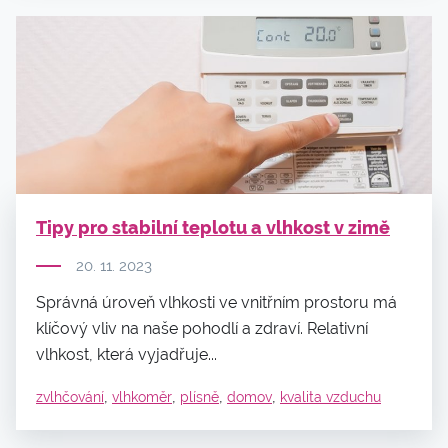
Tipy pro stabilní teplotu a vlhkost v zimě
20. 11. 2023
Správná úroveň vlhkosti ve vnitřním prostoru má
klíčový vliv na naše pohodlí a zdraví. Relativní
vlhkost, která vyjadřuje...
,
,
,
,
zvlhčování
vlhkoměr
plísně
domov
kvalita vzduchu