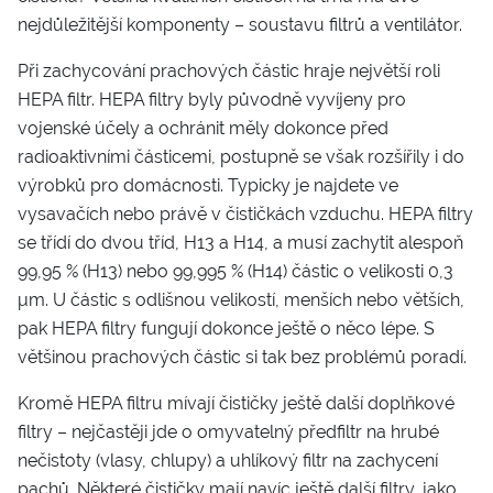
nejdůležitější komponenty – soustavu filtrů a ventilátor.
Při zachycování prachových částic hraje největší roli
HEPA filtr. HEPA filtry byly původně vyvíjeny pro
vojenské účely a ochránit měly dokonce před
radioaktivními částicemi, postupně se však rozšířily i do
výrobků pro domácnosti. Typicky je najdete ve
vysavačích nebo právě v čističkách vzduchu. HEPA filtry
se třídí do dvou tříd, H13 a H14, a musí zachytit alespoň
99,95 % (H13) nebo 99,995 % (H14) částic o velikosti 0,3
μm. U částic s odlišnou velikostí, menších nebo větších,
pak HEPA filtry fungují dokonce ještě o něco lépe. S
většinou prachových částic si tak bez problémů poradí.
Kromě HEPA filtru mívají čističky ještě další doplňkové
filtry – nejčastěji jde o omyvatelný předfiltr na hrubé
nečistoty (vlasy, chlupy) a uhlíkový filtr na zachycení
pachů. Některé čističky mají navíc ještě další filtry, jako