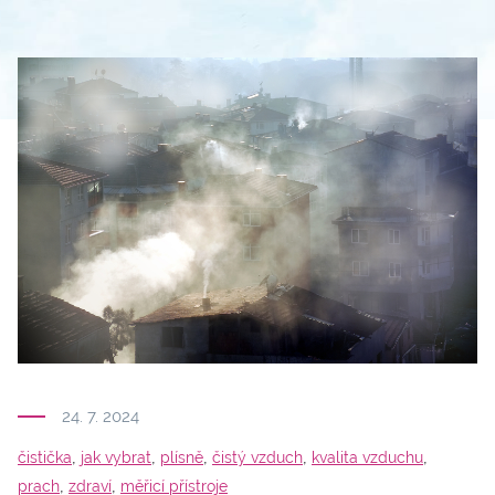
24. 7. 2024
,
,
,
,
,
čistička
jak vybrat
plísně
čistý vzduch
kvalita vzduchu
,
,
prach
zdraví
měřicí přístroje