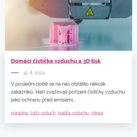
Domácí čistička vzduchu a 3D tisk
15. 8. 2024
V poslední době se na nás obrátilo několik
zákazníků, kteří zvažovali pořízení čističky vzduchu
jako ochranu před emisemi...
,
,
,
poradna
čistý vzduch
kvalita vzduchu
zdraví