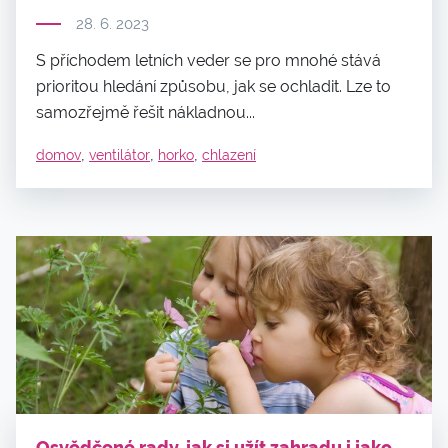
28. 6. 2023
S příchodem letních veder se pro mnohé stává
prioritou hledání způsobu, jak se ochladit. Lze to
samozřejmě řešit nákladnou...
,
,
,
domov
ventilátor
horko
chlazení
Osvědčené rady, jak si užít zahradu i jako