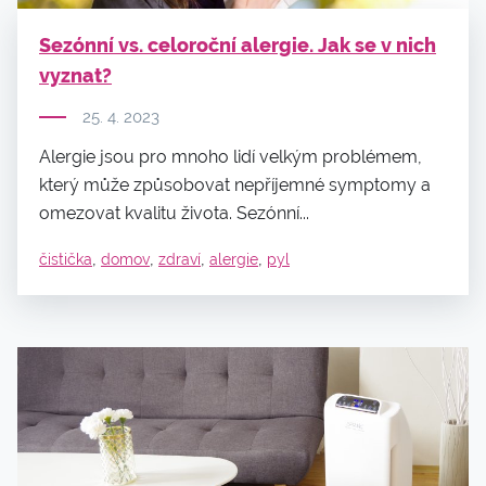
Sezónní vs. celoroční alergie. Jak se v nich
vyznat?
25. 4. 2023
Alergie jsou pro mnoho lidí velkým problémem,
který může způsobovat nepříjemné symptomy a
omezovat kvalitu života. Sezónní...
,
,
,
,
čistička
domov
zdraví
alergie
pyl