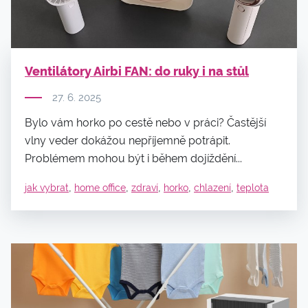
Ventilátory Airbi FAN: do ruky i na stůl
27. 6. 2025
Bylo vám horko po cestě nebo v práci? Častější
vlny veder dokážou nepříjemně potrápit.
Problémem mohou být i během dojíždění...
,
,
,
,
,
jak vybrat
home office
zdraví
horko
chlazení
teplota