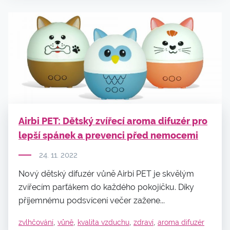
Airbi PET: Dětský zvířecí aroma difuzér pro
lepší spánek a prevenci před nemocemi
24. 11. 2022
Nový dětský difuzér vůně Airbi PET je skvělým
zvířecím parťákem do každého pokojíčku. Díky
příjemnému podsvícení večer zažene...
,
,
,
,
zvlhčování
vůně
kvalita vzduchu
zdraví
aroma difuzér