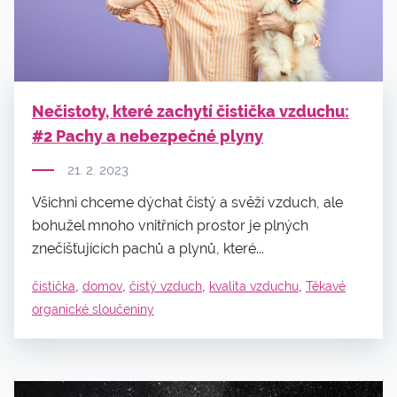
Nečistoty, které zachytí čistička vzduchu:
#2 Pachy a nebezpečné plyny
21. 2. 2023
Všichni chceme dýchat čistý a svěží vzduch, ale
bohužel mnoho vnitřních prostor je plných
znečišťujících pachů a plynů, které...
,
,
,
,
čistička
domov
čistý vzduch
kvalita vzduchu
Těkavé
organické sloučeniny