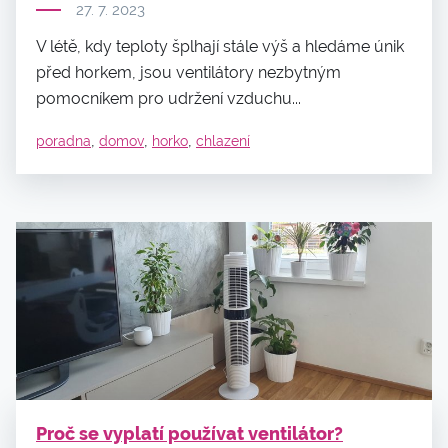
27. 7. 2023
V létě, kdy teploty šplhají stále výš a hledáme únik
před horkem, jsou ventilátory nezbytným
pomocníkem pro udržení vzduchu...
,
,
,
poradna
domov
horko
chlazení
Proč se vyplatí používat ventilátor?