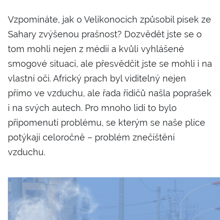
Vzpomínáte, jak o Velikonocích způsobil písek ze
Sahary zvýšenou prašnost? Dozvědět jste se o
tom mohli nejen z médií a kvůli vyhlášené
smogové situaci, ale přesvědčit jste se mohli i na
vlastní oči. Africký prach byl viditelný nejen
přímo ve vzduchu, ale řada řidičů našla poprašek
i na svých autech. Pro mnoho lidí to bylo
připomenutí problému, se kterým se naše plíce
potýkají celoročně – problém znečištění
vzduchu.