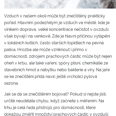
Vzduch v našem okolí může být znečištěný prakticky
pořád. Hlavním podezřelým je vzduch ve městě, kde je
viníkem doprava, velké koncentrace nečistot v ovzduší
však bývají i na venkově. Zde je hlavní příčinou vytápění
v lokálních kotlích, často starších topidlech na pevná
paliva. Hrozba ale může vzniknout i přímo v
domácnosti, zdrojem prachových částic může být nejen
oheň v krbu, ale také vaření, spóry plísní, chemikálie ze
stavebních hmot a nábytku nebo bakterie a viry. Na jaře
se ke znečištění přidá navíc ještě vrcholící pylová
sezona.
Jak se dá se znečištěním bojovat? Pokud si nejste jistí,
určitě neuděláte chybu, když začnete s měřením. Na
trhu je celá řada přístrojů pro domácnosti, které
dokážou změřit množství prachových částic v ovzduší.