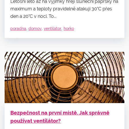
Letošní léto až na výjimky hřejí sluneční paprsky na
maximum a teploty pravidelně atakují 30°C přes
den a 20°C v noci. To...
,
,
,
poradna
domov
ventilátor
horko
Bezpečnost na první místě. Jak správně
používat ventilátor?