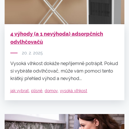
4 výhody (a 1 nevýhoda) adsorpčních
odvlhčovačů
20. 2. 2025
Vysoká vlhkost dokáže nepříjemně potrápit. Pokud
si vybíráte odvlhčovač, může vám pomoci tento
krátký přehled výhod a nevýhod...
,
,
,
jak vybrat
plísně
domov
vysoká vlhkost