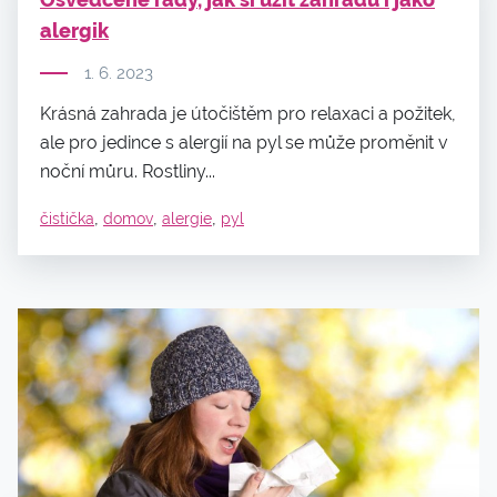
alergik
1. 6. 2023
Krásná zahrada je útočištěm pro relaxaci a požitek,
ale pro jedince s alergií na pyl se může proměnit v
noční můru. Rostliny...
,
,
,
čistička
domov
alergie
pyl