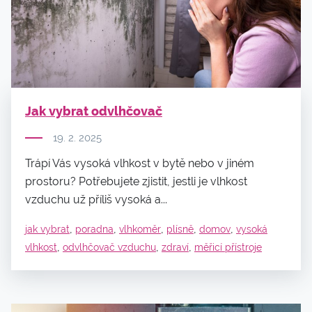
Jak vybrat odvlhčovač
19. 2. 2025
Trápí Vás vysoká vlhkost v bytě nebo v jiném
prostoru? Potřebujete zjistit, jestli je vlhkost
vzduchu už příliš vysoká a...
,
,
,
,
,
jak vybrat
poradna
vlhkoměr
plísně
domov
vysoká
,
,
,
vlhkost
odvlhčovač vzduchu
zdraví
měřicí přístroje