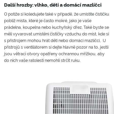
Další hrozby: vlhko, děti a domácí mazlíčci
O potíže si koledujete také v případě, že umístíte čističku
poblíž místa, které je často mokré, jako je vaše
prádelna, koupelna nebo kuchyňský dřez. Také byste se
měli vyvarovat umístění čističky vzduchu do míst, kde si
s přístrojem mohou hrát děti nebo domácí mazlíčci, U
přístrojů s ventilátorem si dejte hlavně pozor na to, jestli
jsou větrací otvory opatřeny ochrannou mřížkou, aby
do nich vaše ratolesti nemohli strčit ruku.