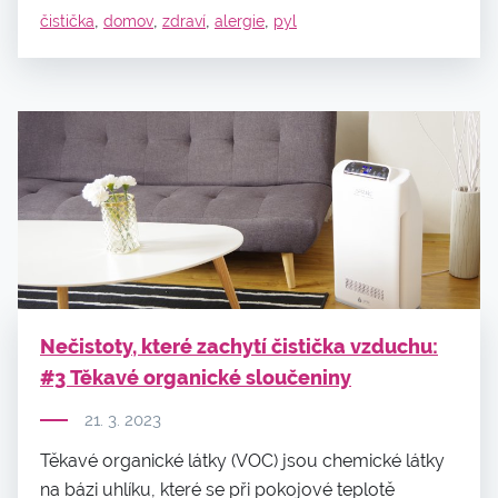
,
,
,
,
čistička
domov
zdraví
alergie
pyl
Nečistoty, které zachytí čistička vzduchu:
#3 Těkavé organické sloučeniny
21. 3. 2023
Těkavé organické látky (VOC) jsou chemické látky
na bázi uhlíku, které se při pokojové teplotě