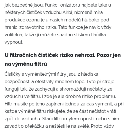
jak bezpečné jsou. Funkci ionizátoru najdete také u
některých čističek vzduchu Airbi, nicméně míra
produkce ozonu je u našich modelů hluboko pod
hranicí zdravotního rizika. Tato funkce je navíc vždy
volitelná, takže ji můžete snadno stiskem tlačítka
vypnout.
U filtračních čističek riziko nehrozí. Pozor jen
na výměnu filtrů
Čističky s vyměnitelnými filtry jsou z hlediska
bezpečnosti a efektivity mnohem lépe. Tyto přístroje
fungují tak, že zachycují a shromažďují nečistoty ze
vzduchu ve filtru. I zde je ale drobné riziko problému.
Filtr musíte po jeho zaplnění jednou za čas vyměnit, a při
každé výměně filtru riskujete, že se část nečistot vrátí
zpět do vzduchu. Stačí filtr omylem upustit nebo s ním
zavadit o překážku a neštěstí je na světě. Proto vždy