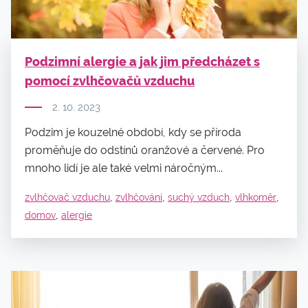
Podzimní alergie a jak jim předcházet s
pomocí zvlhčovačů vzduchu
2. 10. 2023
Podzim je kouzelné období, kdy se příroda
proměňuje do odstínů oranžové a červené. Pro
mnoho lidí je ale také velmi náročným...
,
,
,
,
zvlhčovač vzduchu
zvlhčování
suchý vzduch
vlhkoměr
,
domov
alergie