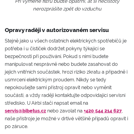
Při výměně filtru buďte opatrní, ať si nečistoty
nerozprášíte zpět do vzduchu
Opravy raději v autorizovaném servisu
Stejně jako u všech ostatních elektrických spotřebičů je
potřeba i u čističek dodržet pokyny týkající se
bezpečnosti při používání. Pokud s nimi budete
manipulovat nesprávně nebo budete zasahovat do
jejich vnitřních součástek, hrozí riziko zkratu a případně i
usmrcení elektrickým proudem. Nikdy se tedy
nepokoušejte sami přístroj opravit nebo vyměnit
součásti, a vždy raději kontaktujte odpovídající servisní
středisko. U Airbi stačí napsat email na
servis@bibetus.cz
nebo zavolat na
+420
544 214 627
,
naše přístroje je možné v drtivé většině případů opravit i
po záruce.