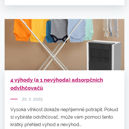
4 výhody (a 1 nevýhoda) adsorpčních
odvlhčovačů
20. 2. 2025
Vysoká vlhkost dokáže nepříjemně potrápit. Pokud
si vybíráte odvlhčovač, může vám pomoci tento
krátký přehled výhod a nevýhod...