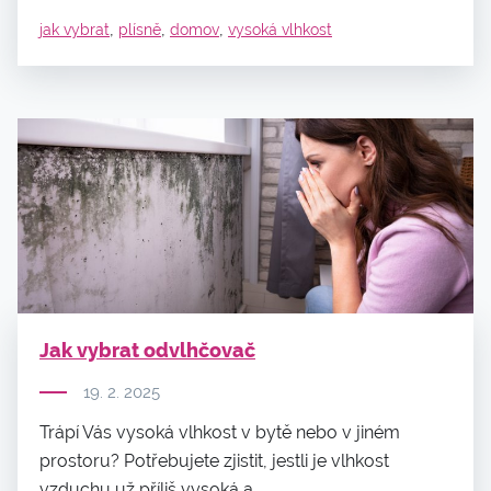
,
,
,
jak vybrat
plísně
domov
vysoká vlhkost
Jak vybrat odvlhčovač
19. 2. 2025
Trápí Vás vysoká vlhkost v bytě nebo v jiném
prostoru? Potřebujete zjistit, jestli je vlhkost
vzduchu už příliš vysoká a...