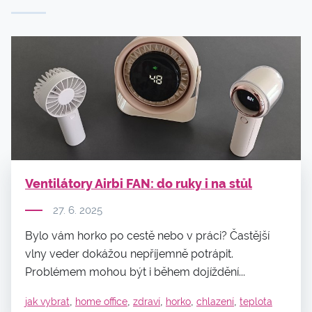
Ventilátory Airbi FAN: do ruky i na stůl
27. 6. 2025
Bylo vám horko po cestě nebo v práci? Častější
vlny veder dokážou nepříjemně potrápit.
Problémem mohou být i během dojíždění...
,
,
,
,
,
jak vybrat
home office
zdraví
horko
chlazení
teplota