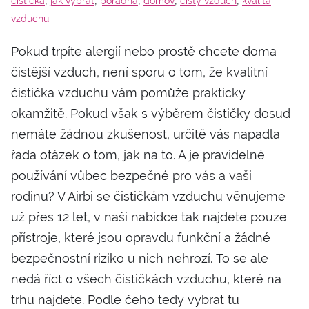
,
,
,
,
,
čistička
jak vybrat
poradna
domov
čistý vzduch
kvalita
vzduchu
Pokud trpíte alergií nebo prostě chcete doma
čistější vzduch, není sporu o tom, že kvalitní
čistička vzduchu vám pomůže prakticky
okamžitě. Pokud však s výběrem čističky dosud
nemáte žádnou zkušenost, určitě vás napadla
řada otázek o tom, jak na to. A je pravidelné
používání vůbec bezpečné pro vás a vaši
rodinu? V Airbi se čističkám vzduchu věnujeme
už přes 12 let, v naší nabídce tak najdete pouze
přístroje, které jsou opravdu funkční a žádné
bezpečnostní riziko u nich nehrozí. To se ale
nedá říct o všech čističkách vzduchu, které na
trhu najdete. Podle čeho tedy vybrat tu