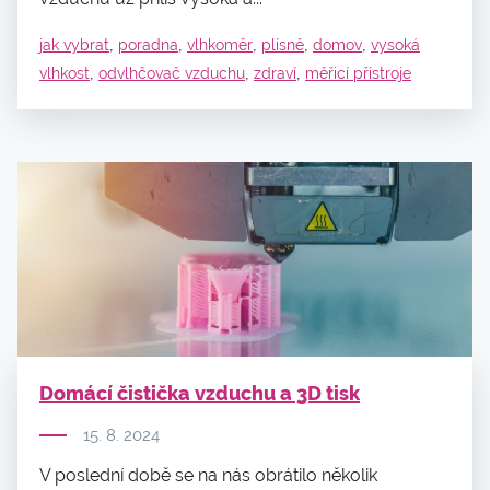
,
,
,
,
,
jak vybrat
poradna
vlhkoměr
plísně
domov
vysoká
,
,
,
vlhkost
odvlhčovač vzduchu
zdraví
měřicí přístroje
Domácí čistička vzduchu a 3D tisk
15. 8. 2024
V poslední době se na nás obrátilo několik