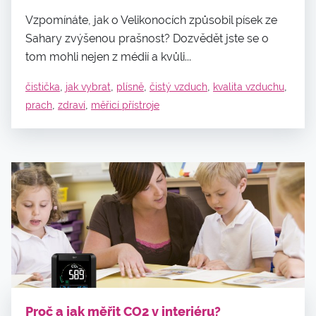
Vzpomínáte, jak o Velikonocích způsobil písek ze
Sahary zvýšenou prašnost? Dozvědět jste se o
tom mohli nejen z médií a kvůli...
,
,
,
,
,
čistička
jak vybrat
plísně
čistý vzduch
kvalita vzduchu
,
,
prach
zdraví
měřicí přístroje
Proč a jak měřit CO2 v interiéru?