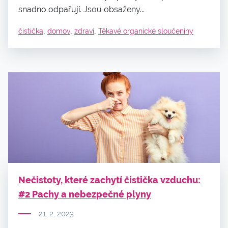
snadno odpařují. Jsou obsaženy...
,
,
,
čistička
domov
zdraví
Těkavé organické sloučeniny
Nečistoty, které zachytí čistička vzduchu:
#2 Pachy a nebezpečné plyny
21. 2. 2023