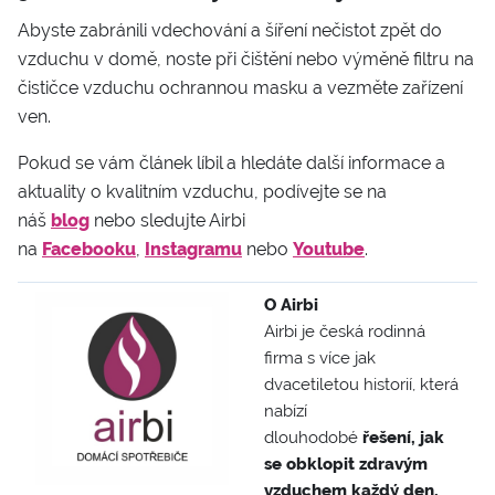
Abyste zabránili vdechování a šíření nečistot zpět do
vzduchu v domě, noste při čištění nebo výměně filtru na
čističce vzduchu ochrannou masku a vezměte zařízení
ven.
Pokud se vám článek líbil a hledáte další informace a
aktuality o kvalitním vzduchu, podívejte se na
náš
blog
nebo sledujte Airbi
na
Facebooku
,
Instagramu
nebo
Youtube
.
O Airbi
Airbi je česká rodinná
firma s více jak
dvacetiletou historií, která
nabízí
dlouhodobé
řešení, jak
se obklopit zdravým
vzduchem každý den,