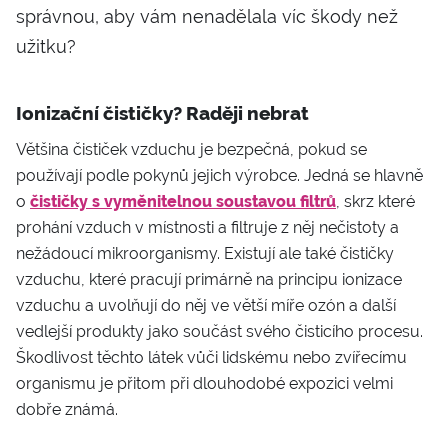
správnou, aby vám nenadělala víc škody než
užitku?
Ionizační čističky? Raději nebrat
Většina čističek vzduchu je bezpečná, pokud se
používají podle pokynů jejich výrobce. Jedná se hlavně
o
čističky s vyměnitelnou soustavou filtrů
, skrz které
prohání vzduch v místnosti a filtruje z něj nečistoty a
nežádoucí mikroorganismy. Existují ale také čističky
vzduchu, které pracují primárně na principu ionizace
vzduchu a uvolňují do něj ve větší míře ozón a další
vedlejší produkty jako součást svého čisticího procesu.
Škodlivost těchto látek vůči lidskému nebo zvířecímu
organismu je přitom při dlouhodobé expozici velmi
dobře známá.