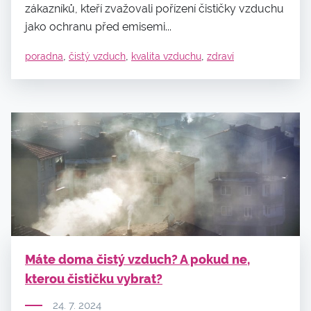
zákazníků, kteří zvažovali pořízení čističky vzduchu
jako ochranu před emisemi...
,
,
,
poradna
čistý vzduch
kvalita vzduchu
zdraví
Máte doma čistý vzduch? A pokud ne,
kterou čističku vybrat?
24. 7. 2024