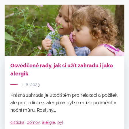
Osvědčené rady, jak si užít zahradu i jako
alergik
1. 6. 2023
Krásná zahrada je útočištěm pro relaxaci a požitek,
ale pro jedince s alergií na pyl se může proměnit v
noční můru. Rostliny...
,
,
,
čistička
domov
alergie
pyl