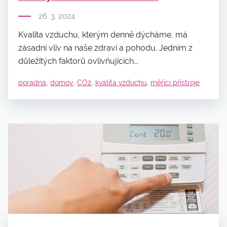
26. 3. 2024
Kvalita vzduchu, kterým denně dýcháme, má
zásadní vliv na naše zdraví a pohodu. Jedním z
důležitých faktorů ovlivňujících...
,
,
,
,
poradna
domov
CO2
kvalita vzduchu
měřicí přístroje