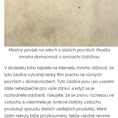
Mastný povlak na zdech a dalších površích. Realita
mnoha domácností s ionizační čističkou
V důsledku toho najdete na internetu mnoho stížností, že
tyto částice vytvářejí tenký film prachu na různých
površích v domácnostech. Tyto částice jsou i po usazení
stále nebezpečné pro vaše zdraví, a když se je
rozhodnete odstranit, riskujete, že se znovu roznesou ve
vzduchu a vdechnete je. Iontové čističky vzduchu
produkují spoustu dalších vedlejších produktů, které
zatím nebyly blíže prozkoumány, takže vlastně nevíme,