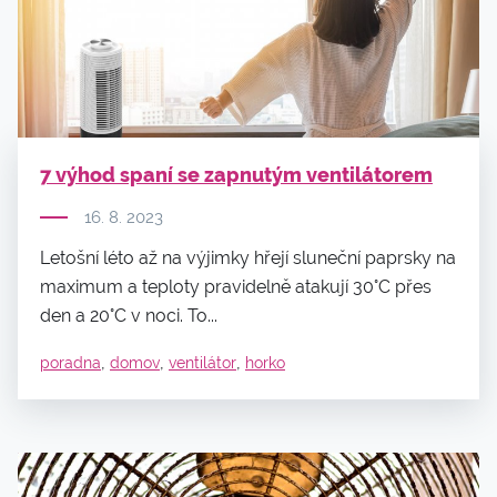
7 výhod spaní se zapnutým ventilátorem
16. 8. 2023
Letošní léto až na výjimky hřejí sluneční paprsky na
maximum a teploty pravidelně atakují 30°C přes
den a 20°C v noci. To...
,
,
,
poradna
domov
ventilátor
horko