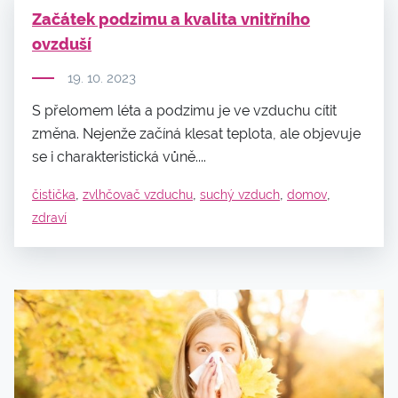
Začátek podzimu a kvalita vnitřního
ovzduší
19. 10. 2023
S přelomem léta a podzimu je ve vzduchu cítit
změna. Nejenže začíná klesat teplota, ale objevuje
se i charakteristická vůně....
,
,
,
,
čistička
zvlhčovač vzduchu
suchý vzduch
domov
zdraví