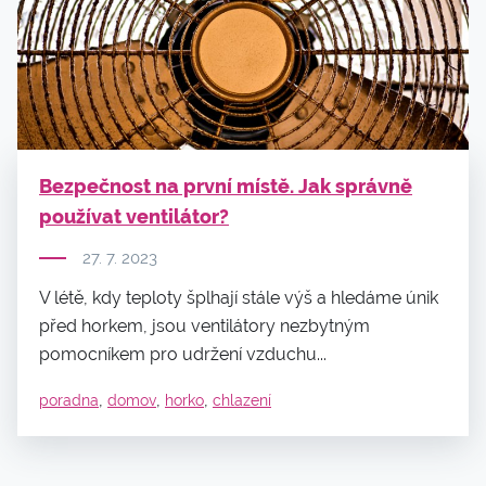
Bezpečnost na první místě. Jak správně
používat ventilátor?
27. 7. 2023
V létě, kdy teploty šplhají stále výš a hledáme únik
před horkem, jsou ventilátory nezbytným
pomocníkem pro udržení vzduchu...
,
,
,
poradna
domov
horko
chlazení