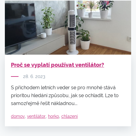
Proč se vyplatí používat ventilátor?
28. 6. 2023
S příchodem letních veder se pro mnohé stává
prioritou hledání způsobu, jak se ochladit. Lze to
samozřejmě řešit nákladnou...
,
,
,
domov
ventilátor
horko
chlazení