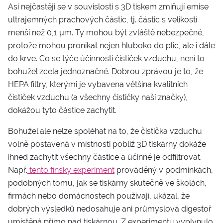
Asi nejčastěji se v souvislosti s 3D tiskem zmiňují emise
ultrajemných prachových částic, tj. částic s velikostí
menší než 0,1 µm. Ty mohou být zvláště nebezpečné,
protože mohou pronikat nejen hluboko do plic, ale i dále
do krve. Co se týče účinnosti čističek vzduchu, není to
bohužel zcela jednoznačné. Dobrou zprávou je to, že
HEPA filtry, kterými je vybavena většina kvalitních
čističek vzduchu (a všechny čističky naší značky),
dokážou tyto částice zachytit.
Bohužel ale nelze spoléhat na to, že čistička vzduchu
volně postavená v místnosti poblíž 3D tiskárny dokáže
ihned zachytit všechny částice a účinně je odfiltrovat.
Např.
tento finský experiment
prováděný v podmínkách,
podobných tomu, jak se tiskárny skutečně ve školách,
firmách nebo domácnostech používají, ukázal, že
dobrých výsledků nedosahuje ani průmyslová digestoř
umístěná přímo nad tiskárnou. Z experimentu vyplynulo,