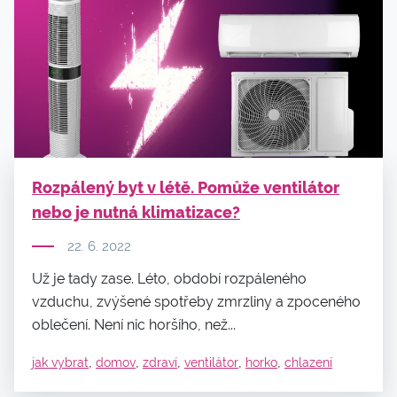
Rozpálený byt v létě. Pomůže ventilátor
nebo je nutná klimatizace?
22. 6. 2022
Už je tady zase. Léto, období rozpáleného
vzduchu, zvýšené spotřeby zmrzliny a zpoceného
oblečení. Není nic horšího, než...
,
,
,
,
,
jak vybrat
domov
zdraví
ventilátor
horko
chlazení