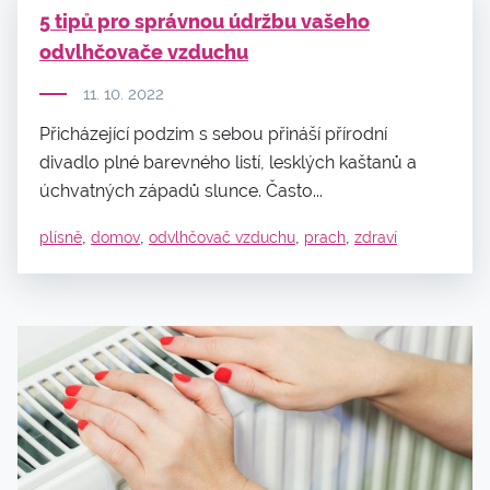
5 tipů pro správnou údržbu vašeho
odvlhčovače vzduchu
11. 10. 2022
Přicházející podzim s sebou přináší přírodní
divadlo plné barevného listí, lesklých kaštanů a
úchvatných západů slunce. Často...
,
,
,
,
plísně
domov
odvlhčovač vzduchu
prach
zdraví