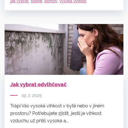
,
,
,
jak vybrat
plísně
domov
vysoká vlhkost
Jak vybrat odvlhčovač
19. 2. 2025
Trápí Vás vysoká vlhkost v bytě nebo v jiném
prostoru? Potřebujete zjistit, jestli je vlhkost
vzduchu už příliš vysoká a...