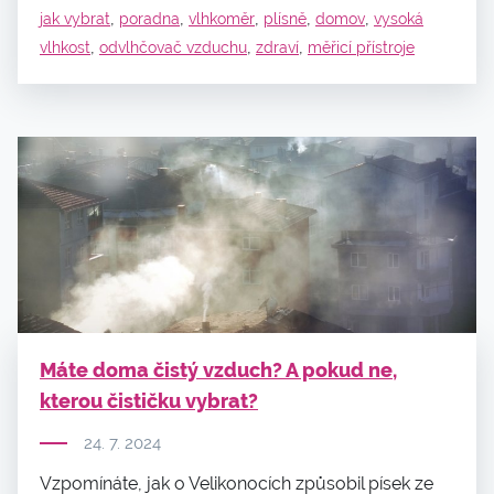
,
,
,
,
,
jak vybrat
poradna
vlhkoměr
plísně
domov
vysoká
,
,
,
vlhkost
odvlhčovač vzduchu
zdraví
měřicí přístroje
Máte doma čistý vzduch? A pokud ne,
kterou čističku vybrat?
24. 7. 2024
Vzpomínáte, jak o Velikonocích způsobil písek ze