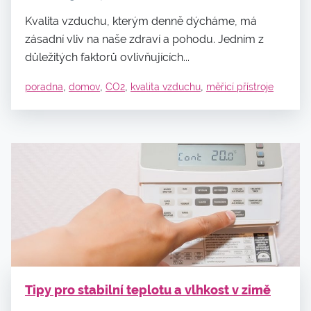
Kvalita vzduchu, kterým denně dýcháme, má
zásadní vliv na naše zdraví a pohodu. Jedním z
důležitých faktorů ovlivňujících...
,
,
,
,
poradna
domov
CO2
kvalita vzduchu
měřicí přístroje
Tipy pro stabilní teplotu a vlhkost v zimě