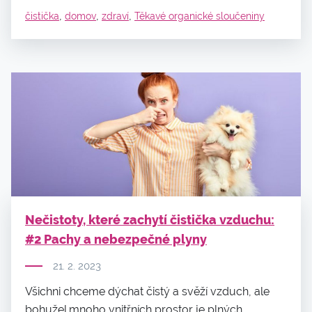
,
,
,
čistička
domov
zdraví
Těkavé organické sloučeniny
Nečistoty, které zachytí čistička vzduchu:
#2 Pachy a nebezpečné plyny
21. 2. 2023
Všichni chceme dýchat čistý a svěží vzduch, ale
bohužel mnoho vnitřních prostor je plných