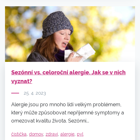
Sezónní vs. celoroční alergie. Jak se v nich
vyznat?
25. 4. 2023
Alergie jsou pro mnoho lidí velkým problémem,
který může způsobovat nepříjemné symptomy a
omezovat kvalitu života. Sezónní...
,
,
,
,
čistička
domov
zdraví
alergie
pyl