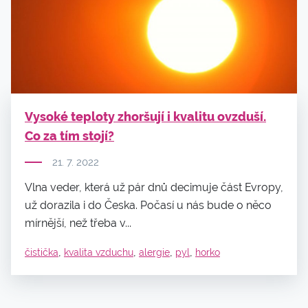
Vysoké teploty zhoršují i kvalitu ovzduší.
Co za tím stojí?
21. 7. 2022
Vlna veder, která už pár dnů decimuje část Evropy,
už dorazila i do Česka. Počasí u nás bude o něco
mírnější, než třeba v...
,
,
,
,
čistička
kvalita vzduchu
alergie
pyl
horko