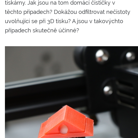
tiskárny. Jak jsou na tom domácí čističky v
těchto případech? Dokážou odfiltrovat nečistoty
uvolňující se při 3D tisku? A jsou v takovýchto
případech skutečně účinné?