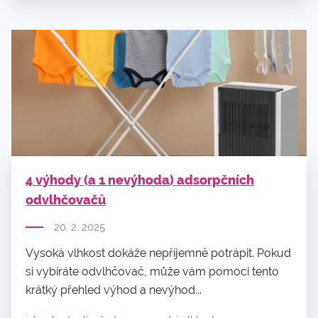
4 výhody (a 1 nevýhoda) adsorpčních
odvlhčovačů
20. 2. 2025
Vysoká vlhkost dokáže nepříjemně potrápit. Pokud
si vybíráte odvlhčovač, může vám pomoci tento
krátký přehled výhod a nevýhod...