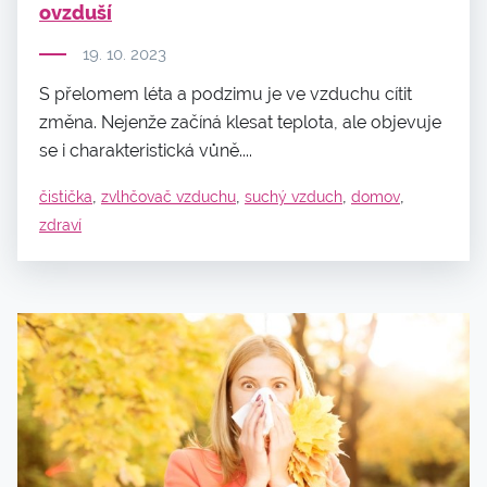
ovzduší
19. 10. 2023
S přelomem léta a podzimu je ve vzduchu cítit
změna. Nejenže začíná klesat teplota, ale objevuje
se i charakteristická vůně....
,
,
,
,
čistička
zvlhčovač vzduchu
suchý vzduch
domov
zdraví