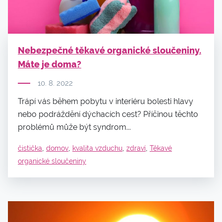
Nebezpečné těkavé organické sloučeniny.
Máte je doma?
10. 8. 2022
Trápí vás během pobytu v interiéru bolesti hlavy
nebo podráždění dýchacích cest? Příčinou těchto
problémů může být syndrom...
,
,
,
,
čistička
domov
kvalita vzduchu
zdraví
Těkavé
organické sloučeniny