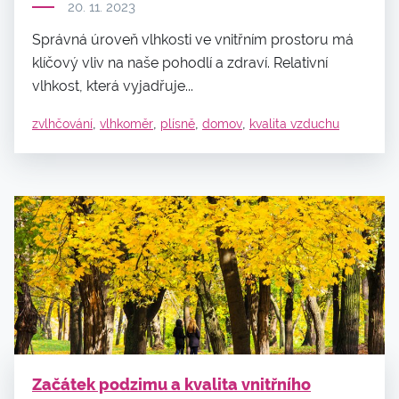
20. 11. 2023
Správná úroveň vlhkosti ve vnitřním prostoru má
klíčový vliv na naše pohodlí a zdraví. Relativní
vlhkost, která vyjadřuje...
,
,
,
,
zvlhčování
vlhkoměr
plísně
domov
kvalita vzduchu
Začátek podzimu a kvalita vnitřního