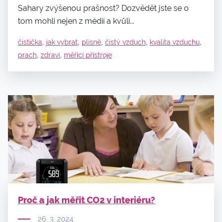
Sahary zvýšenou prašnost? Dozvědět jste se o
tom mohli nejen z médií a kvůli...
,
,
,
,
,
čistička
jak vybrat
plísně
čistý vzduch
kvalita vzduchu
,
,
prach
zdraví
měřicí přístroje
Proč a jak měřit CO2 v interiéru?
26. 3. 2024