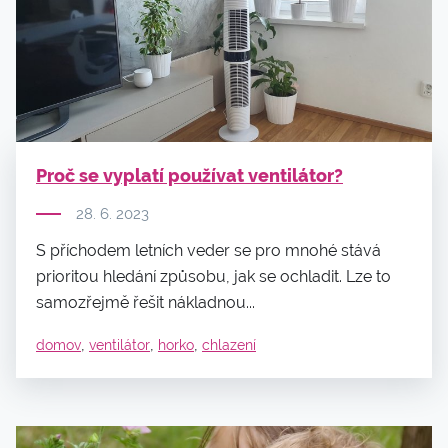
Proč se vyplatí používat ventilátor?
28. 6. 2023
S příchodem letních veder se pro mnohé stává
prioritou hledání způsobu, jak se ochladit. Lze to
samozřejmě řešit nákladnou...
,
,
,
domov
ventilátor
horko
chlazení