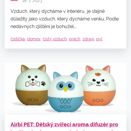
18. 1. 2023
Vzduch, který dýcháme v interiéru, je stejně
důležitý jako vzduch, který dýcháme venku. Podle
nedávných zjištění je bohužel...
,
,
,
,
,
čistička
domov
čistý vzduch
prach
zdraví
pyl
Airbi PET: Dětský zvířecí aroma difuzér pro