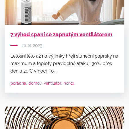
7 výhod spaní se zapnutým ventilátorem
16. 8. 2023
Letošní léto až na výjimky hřejí sluneční paprsky na
maximum a teploty pravidelně atakují 30°C přes
den a 20°C v noci. To...
,
,
,
poradna
domov
ventilátor
horko