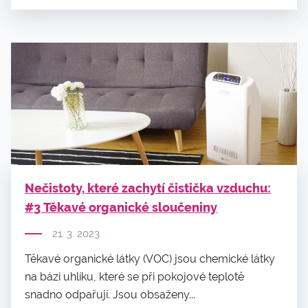
Nečistoty, které zachytí čistička vzduchu:
#3 Těkavé organické sloučeniny
21. 3. 2023
Těkavé organické látky (VOC) jsou chemické látky
na bázi uhlíku, které se při pokojové teplotě
snadno odpařují. Jsou obsaženy...