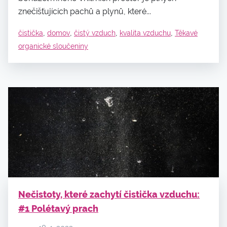
znečišťujících pachů a plynů, které...
,
,
,
,
čistička
domov
čistý vzduch
kvalita vzduchu
Těkavé
organické sloučeniny
Nečistoty, které zachytí čistička vzduchu:
#1 Polétavý prach