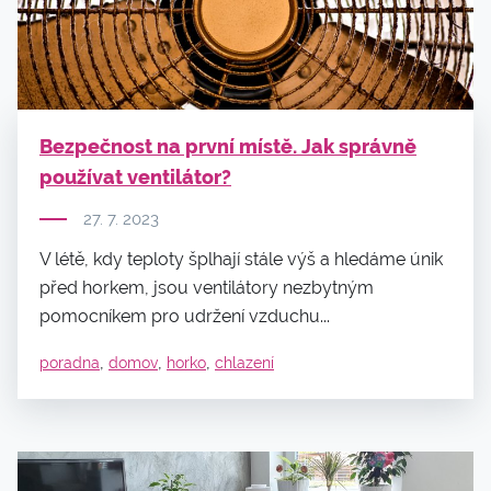
Bezpečnost na první místě. Jak správně
používat ventilátor?
27. 7. 2023
V létě, kdy teploty šplhají stále výš a hledáme únik
před horkem, jsou ventilátory nezbytným
pomocníkem pro udržení vzduchu...
,
,
,
poradna
domov
horko
chlazení