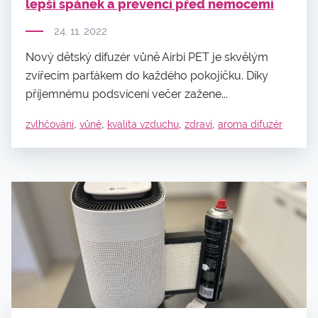
lepší spánek a prevenci před nemocemi
24. 11. 2022
Nový dětský difuzér vůně Airbi PET je skvělým
zvířecím parťákem do každého pokojíčku. Díky
příjemnému podsvícení večer zažene...
,
,
,
,
zvlhčování
vůně
kvalita vzduchu
zdraví
aroma difuzér