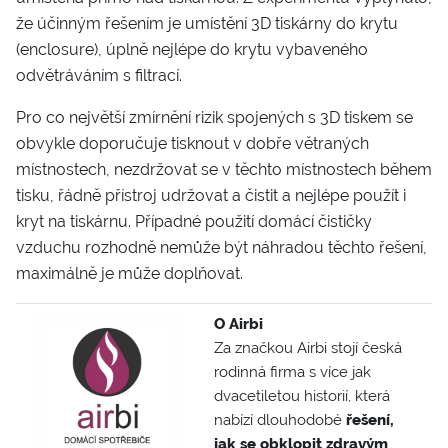
že účinným řešením je umístění 3D tiskárny do krytu
(enclosure), úplně nejlépe do krytu vybaveného
odvětráváním s filtrací.
Pro co největší zmírnění rizik spojených s 3D tiskem se
obvykle doporučuje tisknout v dobře větraných
místnostech, nezdržovat se v těchto místnostech během
tisku, řádně přístroj udržovat a čistit a nejlépe použít i
kryt na tiskárnu. Případné použití domácí čističky
vzduchu rozhodně nemůže být náhradou těchto řešení,
maximálně je může doplňovat.
O Airbi
Za značkou Airbi stojí česká
rodinná firma s více jak
dvacetiletou historií, která
nabízí dlouhodobé
řešení,
jak se obklopit zdravým