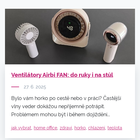
Ventilátory Airbi FAN: do ruky i na stůl
27. 6. 2025
Bylo vám horko po cestě nebo v práci? Častější
vlny veder dokážou nepříjemně potrápit.
Problémem mohou být i během dojíždění...
,
,
,
,
,
jak vybrat
home office
zdraví
horko
chlazení
teplota