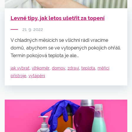
Levné tipy, jak letos ušetřit za topení
21. 9. 2022
V chladných měsících se všichni rádi vracíme
domů, abychom se ve vytopených pokojích ohřáli.
Termín pokojová teplota je ale...
,
,
,
,
,
jak vybrat
vlhkoměr
domov
zdraví
teplota
měřicí
,
přístroje
vytápění