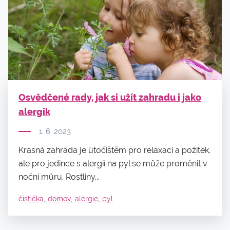
Osvědčené rady, jak si užít zahradu i jako
alergik
1. 6. 2023
Krásná zahrada je útočištěm pro relaxaci a požitek,
ale pro jedince s alergií na pyl se může proměnit v
noční můru. Rostliny...
,
,
,
čistička
domov
alergie
pyl