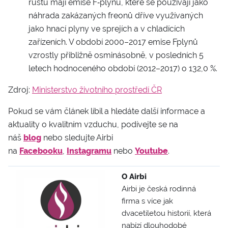
růstu mají emise F‑plynů, které se používají jako
náhrada zakázaných freonů dříve využívaných
jako hnací plyny ve sprejích a v chladících
zařízeních. V období 2000–2017 emise F­plynů
vzrostly přibližně osminásobně, v posledních 5
letech hodnoceného období (2012–2017) o 132,0 %.
Zdroj:
Ministerstvo životního prostředí ČR
Pokud se vám článek líbil a hledáte další informace a
aktuality o kvalitním vzduchu, podívejte se na
náš
blog
nebo sledujte Airbi
na
Facebooku
,
Instagramu
nebo
Youtube
.
O Airbi
Airbi je česká rodinná
firma s více jak
dvacetiletou historií, která
nabízí dlouhodobé