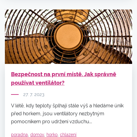
Bezpečnost na první místě. Jak správně
používat ventilátor?
27. 7. 2023
V létě, kdy teploty šplhají stále výš a hledáme únik
před horkem, jsou ventilátory nezbytným
pomocníkem pro udržení vzduchu...
,
,
,
poradna
domov
horko
chlazení