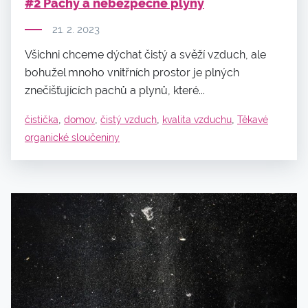
#2 Pachy a nebezpečné plyny
21. 2. 2023
Všichni chceme dýchat čistý a svěží vzduch, ale
bohužel mnoho vnitřních prostor je plných
znečišťujících pachů a plynů, které...
,
,
,
,
čistička
domov
čistý vzduch
kvalita vzduchu
Těkavé
organické sloučeniny