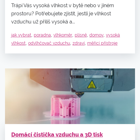
Trápí Vás vysoká vlhkost v bytě nebo v jiném
prostoru? Potřebujete zjistit, jestli je vlhkost
vzduchu už příliš vysoká a...
,
,
,
,
,
jak vybrat
poradna
vlhkoměr
plísně
domov
vysoká
,
,
,
vlhkost
odvlhčovač vzduchu
zdraví
měřicí přístroje
Domácí čistička vzduchu a 3D tisk