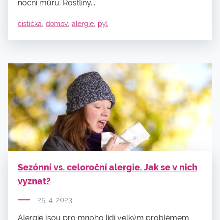
noční můru. Rostliny...
,
,
,
čistička
domov
alergie
pyl
Sezónní vs. celoroční alergie. Jak se v nich
vyznat?
25. 4. 2023
Alergie jsou pro mnoho lidí velkým problémem,