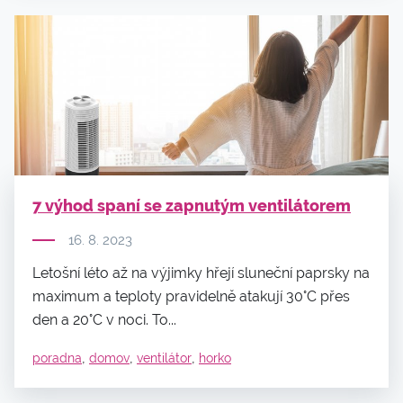
7 výhod spaní se zapnutým ventilátorem
16. 8. 2023
Letošní léto až na výjimky hřejí sluneční paprsky na
maximum a teploty pravidelně atakují 30°C přes
den a 20°C v noci. To...
,
,
,
poradna
domov
ventilátor
horko