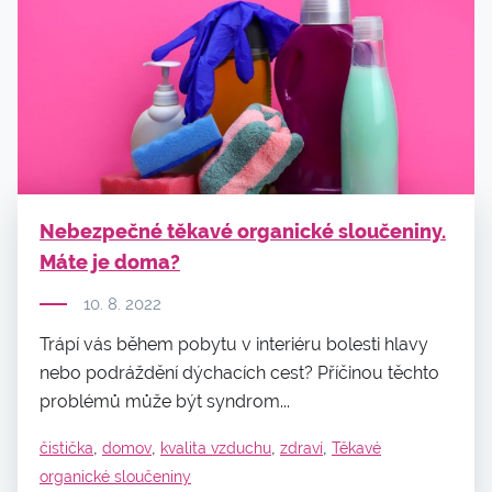
Nebezpečné těkavé organické sloučeniny.
Máte je doma?
10. 8. 2022
Trápí vás během pobytu v interiéru bolesti hlavy
nebo podráždění dýchacích cest? Příčinou těchto
problémů může být syndrom...
,
,
,
,
čistička
domov
kvalita vzduchu
zdraví
Těkavé
organické sloučeniny