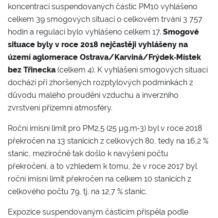
koncentrací suspendovaných částic PM10 vyhlášeno
celkem 39 smogových situací o celkovém trvání 3 757
hodin a regulací bylo vyhlášeno celkem 17.
Smogové
situace byly v roce 2018 nejčastěji vyhlášeny na
území aglomerace Ostrava/Karviná/Frýdek‑Místek
bez Třinecka
(celkem 4). K vyhlášení smogových situací
dochází při zhoršených rozptylových podmínkách z
důvodu malého proudění vzduchu a inverzního
zvrstvení přízemní atmosféry.
Roční imisní limit pro PM2,5 (25 μg.m‑3) byl v roce 2018
překročen na 13 stanicích z celkových 80, tedy na 16,2 %
stanic, meziročně tak došlo k navýšení počtu
překročení, a to vzhledem k tomu, že v roce 2017 byl
roční imisní limit překročen na celkem 10 stanicích z
celkového počtu 79, tj. na 12,7 % stanic.
Expozice suspendovaným částicím přispěla podle