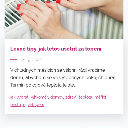
Levné tipy, jak letos ušetřit za topení
21. 9. 2022
V chladných měsících se všichni rádi vracíme
domů, abychom se ve vytopených pokojích ohřáli.
Termín pokojová teplota je ale...
,
,
,
,
,
jak vybrat
vlhkoměr
domov
zdraví
teplota
měřicí
,
přístroje
vytápění