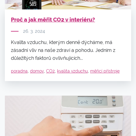
Proč a jak měřit CO2 v interiéru?
26. 3. 2024
Kvalita vzduchu, kterým denně dýcháme, má
zásadní vliv na naše zdraví a pohodu. Jedním z
důležitých faktorů ovlivňujících...
,
,
,
,
poradna
domov
CO2
kvalita vzduchu
měřicí přístroje