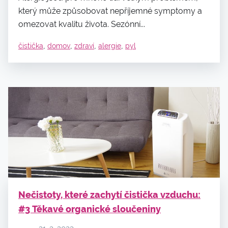
který může způsobovat nepříjemné symptomy a
omezovat kvalitu života. Sezónní...
,
,
,
,
čistička
domov
zdraví
alergie
pyl
Nečistoty, které zachytí čistička vzduchu:
#3 Těkavé organické sloučeniny