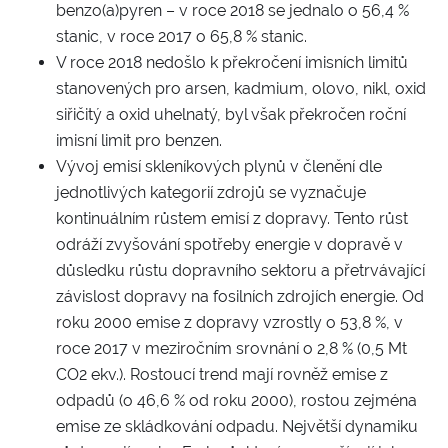
benzo(a)pyren – v roce 2018 se jednalo o 56,4 %
stanic, v roce 2017 o 65,8 % stanic.
V roce 2018 nedošlo k překročení imisních limitů
stanovených pro arsen, kadmium, olovo, nikl, oxid
siřičitý a oxid uhelnatý, byl však překročen roční
imisní limit pro benzen.
Vývoj emisí skleníkových plynů v členění dle
jednotlivých kategorií zdrojů se vy­značuje
kontinuálním růstem emisí z dopravy. Tento růst
odráží zvyšování spotřeby energie v dopravě v
důsledku růstu dopravního sektoru a přetrvávající
závislost dopravy na fosilních zdrojích energie. Od
roku 2000 emise z dopravy vzrostly o 53,8 %, v
roce 2017 v meziročním srovnání o 2,8 % (0,5 Mt
CO2 ekv.). Rostoucí trend mají rovněž emise z
odpadů (o 46,6 % od roku 2000), rostou zejména
emise ze skládkování odpadu. Největší dynamiku