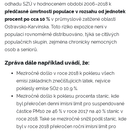
odhadu SZÚ v hodnoceném období 2006–2018 k
předčasné úmrtnosti populace v rozsahu od jednotek
procent po cca 10 %
v průmyslově zatížené oblasti
Ostravsko‑Karvinska. Toto riziko expozice není v
populaci rovnoměrně distribuováno, týká se citlivých
populačních skupin, zejména chronicky nemocných
osob a seniorů.
Zpráva dále například uvádí, že:
Meziročně došlo v roce 2018 k poklesu všech
emisí základních znečišťujících látek, nejvíce
poklesly emise SO2 o 10,9 %.
Meziročně došlo k poklesu procenta stanic, kde
byl překročen denní imisní limit pro suspendované
částice PM10 ze 46 % v roce 2017 na 40 % stanic v
roce 2018. Také se meziročně snížil podíl stanic, kde
byl v roce 2018 překročen roční imisní limit pro