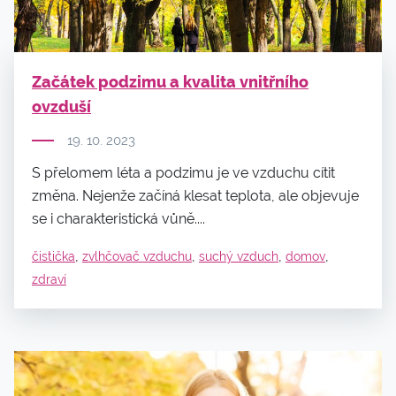
Začátek podzimu a kvalita vnitřního
ovzduší
19. 10. 2023
S přelomem léta a podzimu je ve vzduchu cítit
změna. Nejenže začíná klesat teplota, ale objevuje
se i charakteristická vůně....
,
,
,
,
čistička
zvlhčovač vzduchu
suchý vzduch
domov
zdraví