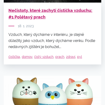
Nečistoty, které zachytí čistička vzduchu:
#1 Polétavý prach
18. 1. 2023
Vzduch, který dýcháme v interiéru, je stejně
důležitý jako vzduch, který dýcháme venku. Podle
nedávných zjištění je bohužel...
,
,
,
,
,
čistička
domov
čistý vzduch
prach
zdraví
pyl