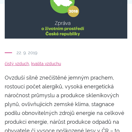
22. 9. 2019
,
čistý vzduch
kvalita vzduchu
Ovzduší silně znečištěné jemným prachem,
rostoucí počet alergiků, vysoká energetická
náročnost průmyslu a produkce skleníkových
plynů, ovlivňujících zemské klima, stagnace
podílu obnovitelných zdrojů energie na celkové
produkci energie, nárůst produkce odpadů na
obyvatele či vysoce poškozené lesy v ČR – to