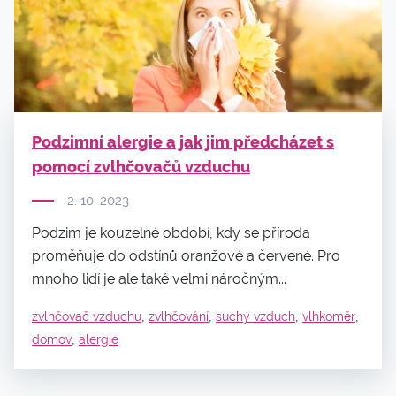
Podzimní alergie a jak jim předcházet s
pomocí zvlhčovačů vzduchu
2. 10. 2023
Podzim je kouzelné období, kdy se příroda
proměňuje do odstínů oranžové a červené. Pro
mnoho lidí je ale také velmi náročným...
,
,
,
,
zvlhčovač vzduchu
zvlhčování
suchý vzduch
vlhkoměr
,
domov
alergie