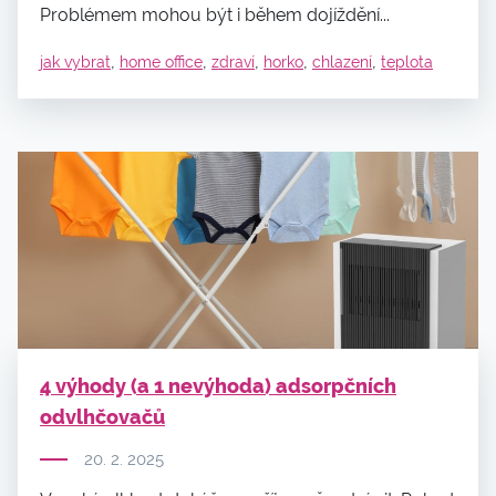
Problémem mohou být i během dojíždění...
,
,
,
,
,
jak vybrat
home office
zdraví
horko
chlazení
teplota
4 výhody (a 1 nevýhoda) adsorpčních
odvlhčovačů
20. 2. 2025