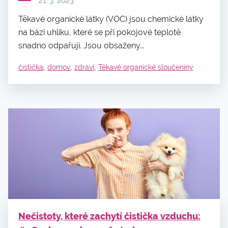
21. 3. 2023
Těkavé organické látky (VOC) jsou chemické látky
na bázi uhlíku, které se při pokojové teplotě
snadno odpařují. Jsou obsaženy...
,
,
,
čistička
domov
zdraví
Těkavé organické sloučeniny
Nečistoty, které zachytí čistička vzduchu: