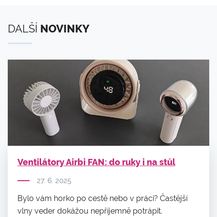
DALŠÍ
NOVINKY
Ventilátory Airbi FAN: do ruky i na stůl
27. 6. 2025
Bylo vám horko po cestě nebo v práci? Častější
vlny veder dokážou nepříjemně potrápit.