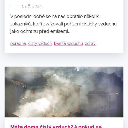
15. 8. 2024
V poslední době se na nás obrátilo několik
zákazníků, kteří zvažovali pořízení čističky vzduchu
jako ochranu před emisemi...
,
,
,
poradna
čistý vzduch
kvalita vzduchu
zdraví
Máte doma čistý vzduch? A pokud ne,