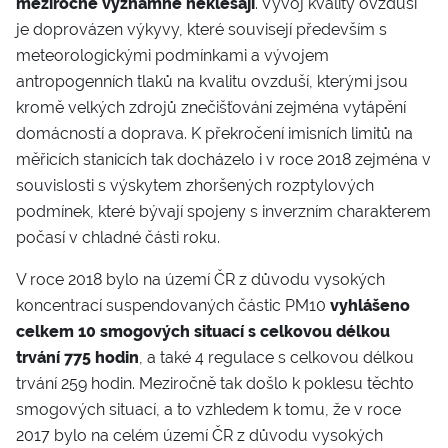
meziročně významně neklesají
. Vývoj kvality ovzduší
je doprovázen výkyvy, které souvisejí především s
meteorologickými podmínkami a vývojem
antropogenních tlaků na kvalitu ovzduší, kterými jsou
kromě velkých zdrojů znečišťování zejména vytápění
domácností a doprava. K překročení imisních limitů na
měřicích stanicích tak docházelo i v roce 2018 zejména v
souvislosti s výskytem zhoršených rozptylových
podmínek, které bývají spojeny s inverzním charakterem
počasí v chladné části roku.
V roce 2018 bylo na území ČR z důvodu vysokých
koncentrací suspendovaných částic PM10
vyhlášeno
celkem 10 smogových situací s celkovou délkou
trvání 775 hodin
, a také 4 regulace s celkovou délkou
trvání 259 hodin. Meziročně tak došlo k poklesu těchto
smogových situací, a to vzhledem k tomu, že v roce
2017 bylo na celém území ČR z důvodu vysokých