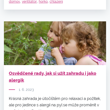
,
,
,
domov
ventilátor
horko
chlazení
Osvědčené rady, jak si užít zahradu i jako
alergik
1. 6. 2023
Krásná zahrada je útočištěm pro relaxaci a požitek,
ale pro jedince s alergií na pyl se může proměnit v