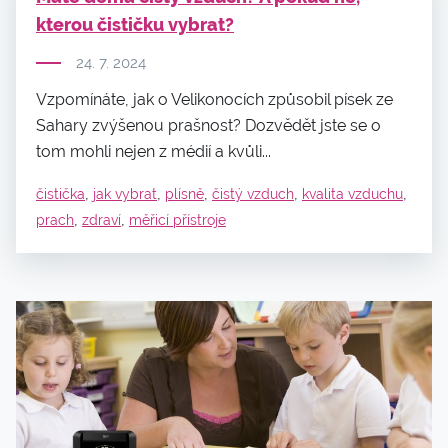
kterou čističku vybrat?
24. 7. 2024
Vzpomínáte, jak o Velikonocích způsobil písek ze
Sahary zvýšenou prašnost? Dozvědět jste se o
tom mohli nejen z médií a kvůli...
,
,
,
,
,
čistička
jak vybrat
plísně
čistý vzduch
kvalita vzduchu
,
,
prach
zdraví
měřicí přístroje