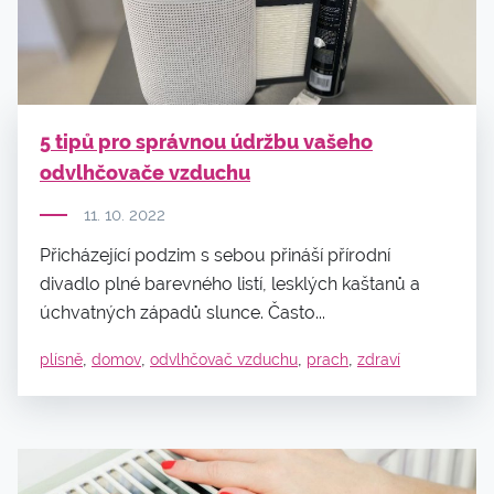
5 tipů pro správnou údržbu vašeho
odvlhčovače vzduchu
11. 10. 2022
Přicházející podzim s sebou přináší přírodní
divadlo plné barevného listí, lesklých kaštanů a
úchvatných západů slunce. Často...
,
,
,
,
plísně
domov
odvlhčovač vzduchu
prach
zdraví