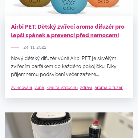
Airbi PET: Dětský zvířecí aroma difuzér pro
lepší spánek a prevenci před nemocemi
24. 11. 2022
Nový dětský difuzér vůně Airbi PET je skvělým
zvířecím parťákem do každého pokojíčku. Díky
příjemnému podsvícení večer zažene...
,
,
,
,
zvlhčování
vůně
kvalita vzduchu
zdraví
aroma difuzér