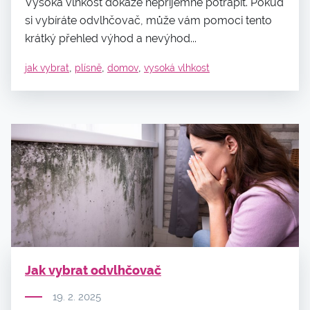
Vysoká vlhkost dokáže nepříjemně potrápit. Pokud
si vybíráte odvlhčovač, může vám pomoci tento
krátký přehled výhod a nevýhod...
,
,
,
jak vybrat
plísně
domov
vysoká vlhkost
Jak vybrat odvlhčovač
19. 2. 2025