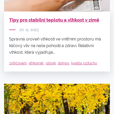
Tipy pro stabilní teplotu a vlhkost v zimě
20. 11. 2023
Správná úroveň vlhkosti ve vnitřním prostoru má
klíčový vliv na naše pohodlí a zdraví. Relativní
vlhkost, která vyjadřuje...
,
,
,
,
zvlhčování
vlhkoměr
plísně
domov
kvalita vzduchu