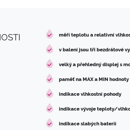
měří teplotu a relativní vlhko
OSTI
v balení jsou tři bezdrátové v
velký a přehledný displej s m
paměť na MAX a MIN hodnoty
indikace vlhkostní pohody
indikace vývoje teploty/vlhko
indikace slabých baterií