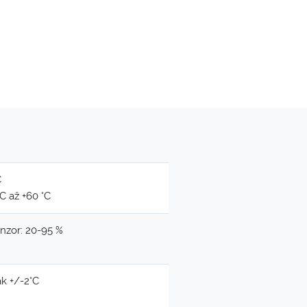
C
C až +60 °C
enzor: 20-95 %
nak +/-2°C