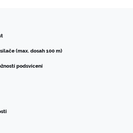
st
ysílače (max. dosah 100 m)
ožností podsvícení
sti