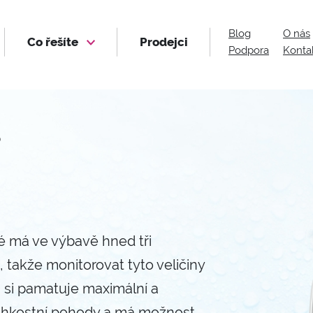
Blog
O nás
Co řešíte
Prodejci
Podpora
Konta
O
eré má ve výbavě hned tři
, takže monitorovat tyto veličiny
j si pamatuje maximální a
vlhkostní pohody a má možnost