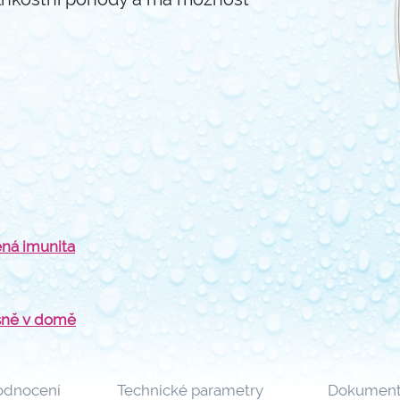
ená imunita
sně v domě
dnocení
Technické parametry
Dokument