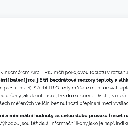
 vlhkoměrem Airbi TRIO měří pokojovou teplotu v rozsahu 
ástí balení jsou již tři bezdrátové senzory teploty a vl
 prostranství). S Airbi TRIO tedy můžete monitorovat tepl
ou určeny jak do interiéru, tak do exteriéru. Displej s mo
všech měřených veličin bez nutnosti přepínání mezi vysílac
í a minimální hodnoty za celou dobu provozu (reset ru
 Výhodou jsou též další informační ikony jako je např. indik