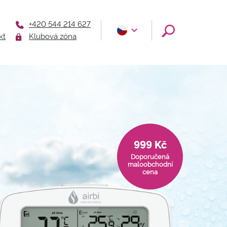
+420 544 214 627
kt
Klubová zóna
999 Kč
Doporučená
maloobchodní
cena