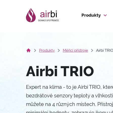
Produkty
Produkty
Měřicí přístroje
Airbi TRI
Airbi TRIO
Expert na klima - to je Airbi TRIO, kt
bezdrátové senzory teploty a vlhkosti
můžete na 4 různých místech. Přístro
minimální hodnoty, zobrazuje ikonu 