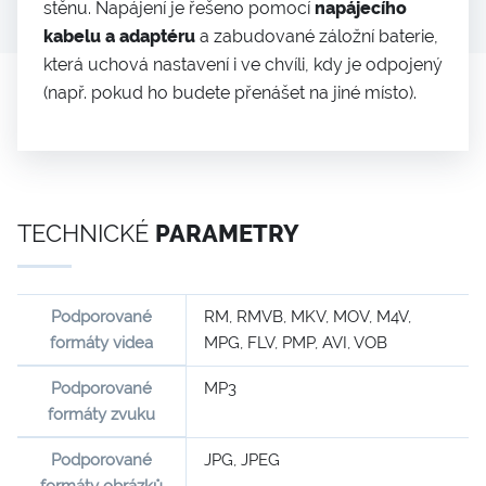
stěnu. Napájení je řešeno pomocí
napájecího
kabelu a adaptéru
a zabudované záložní baterie,
která uchová nastavení i ve chvíli, kdy je odpojený
(např. pokud ho budete přenášet na jiné místo).
TECHNICKÉ
PARAMETRY
Podporované
RM, RMVB, MKV, MOV, M4V,
formáty videa
MPG, FLV, PMP, AVI, VOB
Podporované
MP3
formáty zvuku
Podporované
JPG, JPEG
formáty obrázků