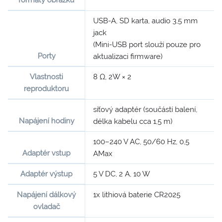
USB-A, SD karta, audio 3,5 mm
jack
(Mini-USB port slouží pouze pro
Porty
aktualizaci firmware)
Vlastnosti
8 Ω, 2W × 2
reproduktoru
síťový adaptér (součástí balení,
Napájení hodiny
délka kabelu cca 1,5 m)
100–240 V AC, 50/60 Hz, 0,5
Adaptér vstup
AMax
Adaptér výstup
5 V DC, 2 A, 10 W
Napájení dálkový
1x lithiová baterie CR2025
ovladač