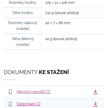
Rozměry hodiny
179 × 21 × 126 mm
Váha hodiny
231 g (pouze přístroj)
Rozměry dálkový
40 × 7 × 86 mm
ovladač
Váha dálkový
14 g (pouze přístroj)
ovladač
DOKUMENTY
KE STAŽENÍ
Návod k použití CZ
Datasheet CZ