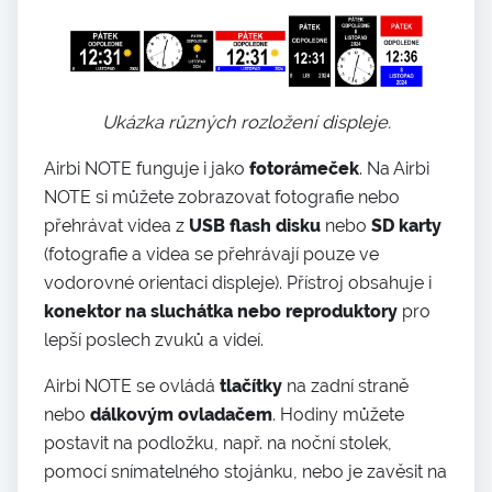
Ukázka různých rozložení displeje.
Airbi NOTE funguje i jako
fotorámeček
. Na Airbi
NOTE si můžete zobrazovat fotografie nebo
přehrávat videa z
USB flash disku
nebo
SD karty
(fotografie a videa se přehrávají pouze ve
vodorovné orientaci displeje). Přístroj obsahuje i
konektor na sluchátka nebo reproduktor
y
pro
lepší poslech zvuků a videí.
Airbi NOTE se ovládá
tlačítky
na zadní straně
nebo
dálkovým ovladačem
. Hodiny můžete
postavit na podložku, např. na noční stolek,
pomocí snímatelného stojánku, nebo je zavěsit na