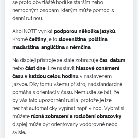
se proto obvzláště hodí ke starším nebo
nemocným osobám, kterým může pomoci s
denní rutinou.
Airbi NOTE vyniká
podporou několika jazyků
.
Kromě
češtiny
je to
slovenština
,
polština
,
maďarština
,
angličtina
a
němčina
.
Na displeji přístroje se stále zobrazuje
čas
,
datum
nebo
část dne
. Lze nastavit
hlasové oznámení
času v každou celou hodinu
v nastaveném
jazyce. Díky tomu všemu přístroj nadstandardně
pomáhá s orientací v času. Nemusíte se bát, že
by vás tato upozornění rušila, protože je lze
nechat automaticky vypínat např. v noci. Vybrat si
můžete
různá zobrazení a rozložení obrazovky
,
displej může být orientovaný vodorovně nebo
svisle.